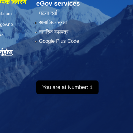
्पर्क विवरण
eGov services
घटना दर्ता
il.com
सामाजिक सुरक्षा
.gov.np
नागरिक वडापत्र
३०
Google Plus Code
नुहोस्
You are at Number:
1