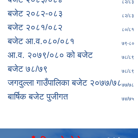
८२/८३
बजेट २०८२-०८३
८२/८३
बजेट २०८१/०८२
८०/८१
बजेट आ.व.०८०/०८१
७९-८०
आ.व. २०७९/०८० को बजेट
७८/८९
बजेट ७८/७९
७८/८९
जगदुल्ला गाउँपालिका बजेट २०७७/७८
७७/७८
बार्षिक बजेट पुजीगत
७४/७५