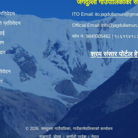
जगदुल्ला गाउँपालिकाको सम
प्रतिवेदन
ITO Email:
ito.jagdullamun@gma
 प्रतिवेदन
Official Email:
info@jagdullamun
वाई
फोन नंः
9849305462
|
९८६१९४१८
्षण
ेदन
श्रम संसार पोर्टल हेर्
तिवेदन
षण
© 2026 जगदुल्ला गाउँपालिका, गाउँकार्यपालिकाको कार्यालय
माझगाउँ, डोल्पा । कर्णाली प्रदेश । नेपाल