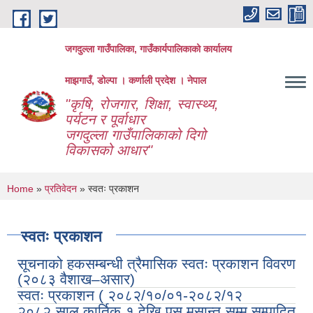
Skip to main content
जगदुल्ला गाउँपालिका, गाउँकार्यपालिकाको कार्यालय
माझगाउँ, डोल्पा । कर्णाली प्रदेश । नेपाल
"कृषि, रोजगार, शिक्षा, स्वास्थ्य,
पर्यटन र पूर्वाधार
जगदुल्ला गाउँपालिकाको दिगो
विकासको आधार"
You are here
Home
»
प्रतिवेदन
» स्वतः प्रकाशन
स्वतः प्रकाशन
सूचनाको हकसम्बन्धी त्रैमासिक स्वतः प्रकाशन विवरण
(२०८३ वैशाख–असार)
स्वतः प्रकाशन ( २०८२/१०/०१-२०८२/१२
२०८२ साल कार्तिक १ देखि पुस मसान्त सम्म सम्पादित