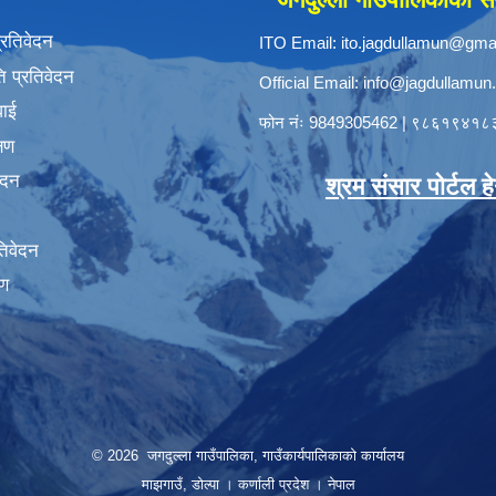
प्रतिवेदन
ITO Email:
ito.jagdullamun@gma
 प्रतिवेदन
Official Email:
info@jagdullamun
वाई
फोन नंः
9849305462
|
९८६१९४१८
्षण
ेदन
श्रम संसार पोर्टल हेर्
तिवेदन
षण
© 2026 जगदुल्ला गाउँपालिका, गाउँकार्यपालिकाको कार्यालय
माझगाउँ, डोल्पा । कर्णाली प्रदेश । नेपाल