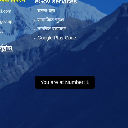
eGov services
घटना दर्ता
il.com
सामाजिक सुरक्षा
.gov.np
नागरिक वडापत्र
३०
Google Plus Code
नुहोस्
You are at Number:
1