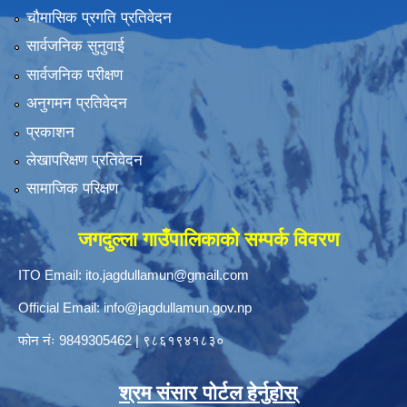
चौमासिक प्रगति प्रतिवेदन
सार्वजनिक सुनुवाई
सार्वजनिक परीक्षण
अनुगमन प्रतिवेदन
प्रकाशन
लेखापरिक्षण प्रतिवेदन
सामाजिक परिक्षण
जगदुल्ला गाउँपालिकाको सम्पर्क विवरण
ITO Email:
ito.jagdullamun@gmail.com
Official Email:
info@jagdullamun.gov.np
फोन नंः
9849305462
|
९८६१९४१८३०
श्रम संसार पोर्टल हेर्नुहोस्