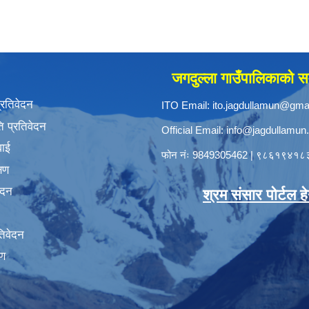
जगदुल्ला गाउँपालिकाको सम
प्रतिवेदन
ITO Email:
ito.jagdullamun@gma
 प्रतिवेदन
Official Email:
info@jagdullamun
वाई
फोन नंः
9849305462
|
९८६१९४१८
्षण
ेदन
श्रम संसार पोर्टल हेर्
तिवेदन
षण