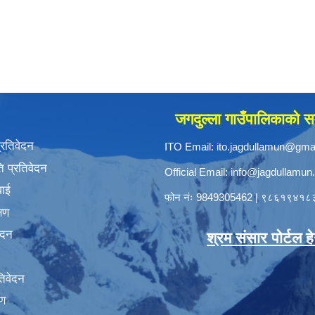
जगदुल्ला गाउँपालिकाको सम
प्रतिवेदन
ITO Email:
ito.jagdullamun@gma
 प्रतिवेदन
Official Email:
info@jagdullamun
वाई
फोन नंः
9849305462
|
९८६१९४१८
्षण
ेदन
श्रम संसार पोर्टल हेर्
तिवेदन
षण